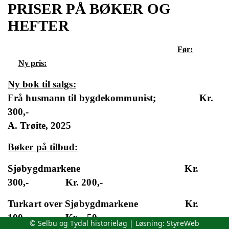
PRISER PÅ BØKER OG
HEFTER
Før:
Ny pris:
Ny bok til salgs:
Frå husmann til bygdekommunist;
Kr.
300,-
A. Trøite, 2025
Bøker på tilbud:
Sjøbygdmarkene
Kr.
300,-
Kr. 200,-
Turkart over Sjøbygdmarkene
Kr.
100,-
Kr.
50,-
© Selbu og Tydal historielag | Løsning:
StyreWeb